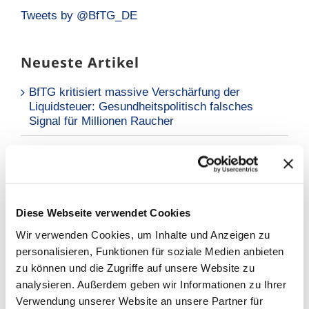
Tweets by @BfTG_DE
Neueste Artikel
BfTG kritisiert massive Verschärfung der
Liquidsteuer: Gesundheitspolitisch falsches
Signal für Millionen Raucher
Neue Analyse: Falsche Risikowahrnehmung hält
Raucher vom Umstieg ab
BfTG zum Referentenentwurf des
Tabaksteuergesetzes: Moderate Erhöhung löst
Diese Webseite verwendet Cookies
Grundproblem nicht – Kritik an
Wir verwenden Cookies, um Inhalte und Anzeigen zu
Stellungnahmefrist
personalisieren, Funktionen für soziale Medien anbieten
zu können und die Zugriffe auf unsere Website zu
analysieren. Außerdem geben wir Informationen zu Ihrer
Warum BfTG?
Verwendung unserer Website an unsere Partner für