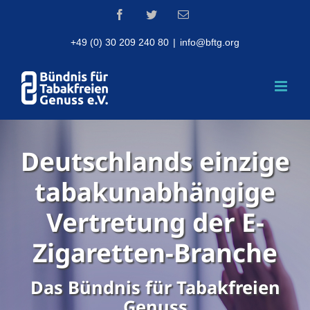
Skip
Facebook
Twitter
Email
to
content
+49 (0) 30 209 240 80
|
info@bftg.org
Deutschlands einzige
tabakunabhängige
Vertretung der E-
Zigaretten-Branche
Das Bündnis für Tabakfreien
Genuss