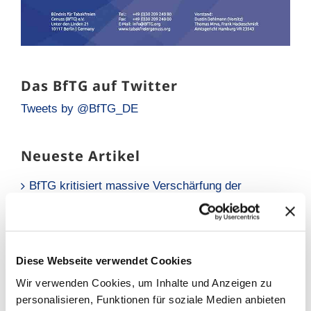
Das BfTG auf Twitter
Tweets by @BfTG_DE
Neueste Artikel
BfTG kritisiert massive Verschärfung der
Liquidsteuer: Gesundheitspolitisch falsches
Signal für Millionen Raucher
Neue Analyse: Falsche Risikowahrnehmung hält
Raucher vom Umstieg ab
Diese Webseite verwendet Cookies
Wir verwenden Cookies, um Inhalte und Anzeigen zu
BfTG zum Referentenentwurf des
personalisieren, Funktionen für soziale Medien anbieten
Tabaksteuergesetzes: Moderate Erhöhung löst