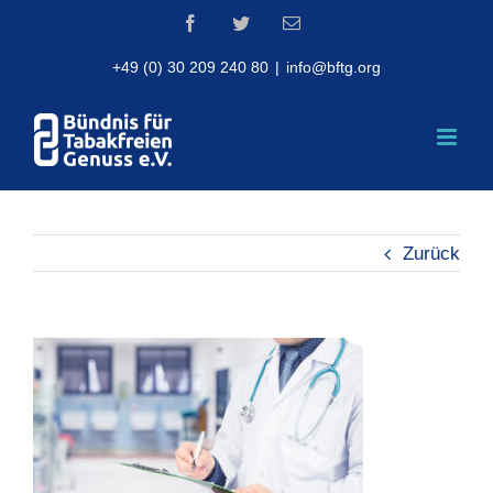
Skip
Facebook
Twitter
Email
to
content
+49 (0) 30 209 240 80
|
info@bftg.org
Zurück