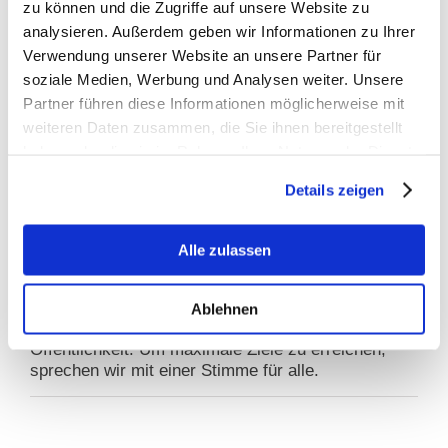
zu können und die Zugriffe auf unsere Website zu
Grundproblem nicht – Kritik an
Stellungnahmefrist
analysieren. Außerdem geben wir Informationen zu Ihrer
Verwendung unserer Website an unsere Partner für
soziale Medien, Werbung und Analysen weiter. Unsere
Partner führen diese Informationen möglicherweise mit
Warum BfTG?
weiteren Daten zusammen, die Sie ihnen bereitgestellt
GEMEINSAM STARK
haben oder die sie im Rahmen Ihrer Nutzung der Dienste
gesammelt haben.
Details zeigen
INFORMATIONEN
EINE STIMME
Alle zulassen
Gezielte Ansprache: Das BfTG vertritt die
Interessen der gesamten Branche im Dialog mit
Ablehnen
politischen Entscheidern und gegenüber der
Öffentlichkeit. Um maximale Ziele zu erreichen,
sprechen wir mit einer Stimme für alle.