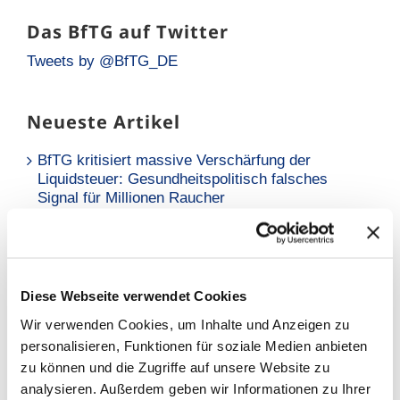
Das BfTG auf Twitter
Tweets by @BfTG_DE
Neueste Artikel
BfTG kritisiert massive Verschärfung der
Liquidsteuer: Gesundheitspolitisch falsches
Signal für Millionen Raucher
Neue Analyse: Falsche Risikowahrnehmung hält
Raucher vom Umstieg ab
BfTG zum Referentenentwurf des
Diese Webseite verwendet Cookies
Tabaksteuergesetzes: Moderate Erhöhung löst
Wir verwenden Cookies, um Inhalte und Anzeigen zu
Grundproblem nicht – Kritik an
personalisieren, Funktionen für soziale Medien anbieten
Stellungnahmefrist
zu können und die Zugriffe auf unsere Website zu
analysieren. Außerdem geben wir Informationen zu Ihrer