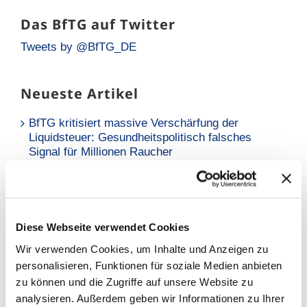
Das BfTG auf Twitter
Tweets by @BfTG_DE
Neueste Artikel
BfTG kritisiert massive Verschärfung der
Liquidsteuer: Gesundheitspolitisch falsches
Signal für Millionen Raucher
Neue Analyse: Falsche Risikowahrnehmung hält
Raucher vom Umstieg ab
BfTG zum Referentenentwurf des
Diese Webseite verwendet Cookies
Tabaksteuergesetzes: Moderate Erhöhung löst
Wir verwenden Cookies, um Inhalte und Anzeigen zu
Grundproblem nicht – Kritik an
personalisieren, Funktionen für soziale Medien anbieten
Stellungnahmefrist
zu können und die Zugriffe auf unsere Website zu
analysieren. Außerdem geben wir Informationen zu Ihrer