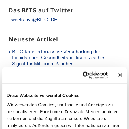
Das BfTG auf Twitter
Tweets by @BfTG_DE
Neueste Artikel
BfTG kritisiert massive Verschärfung der
Liquidsteuer: Gesundheitspolitisch falsches
Signal für Millionen Raucher
Neue Analyse: Falsche Risikowahrnehmung hält
Raucher vom Umstieg ab
BfTG zum Referentenentwurf des
Diese Webseite verwendet Cookies
Tabaksteuergesetzes: Moderate Erhöhung löst
Wir verwenden Cookies, um Inhalte und Anzeigen zu
Grundproblem nicht – Kritik an
personalisieren, Funktionen für soziale Medien anbieten
Stellungnahmefrist
zu können und die Zugriffe auf unsere Website zu
analysieren. Außerdem geben wir Informationen zu Ihrer