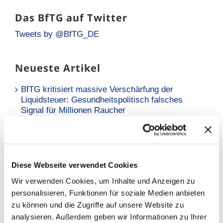
Das BfTG auf Twitter
Tweets by @BfTG_DE
Neueste Artikel
BfTG kritisiert massive Verschärfung der
Liquidsteuer: Gesundheitspolitisch falsches
Signal für Millionen Raucher
Neue Analyse: Falsche Risikowahrnehmung hält
Raucher vom Umstieg ab
BfTG zum Referentenentwurf des
Diese Webseite verwendet Cookies
Tabaksteuergesetzes: Moderate Erhöhung löst
Wir verwenden Cookies, um Inhalte und Anzeigen zu
Grundproblem nicht – Kritik an
personalisieren, Funktionen für soziale Medien anbieten
Stellungnahmefrist
zu können und die Zugriffe auf unsere Website zu
analysieren. Außerdem geben wir Informationen zu Ihrer