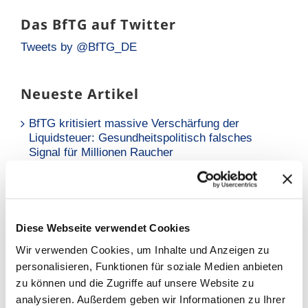
Das BfTG auf Twitter
Tweets by @BfTG_DE
Neueste Artikel
BfTG kritisiert massive Verschärfung der
Liquidsteuer: Gesundheitspolitisch falsches
Signal für Millionen Raucher
Neue Analyse: Falsche Risikowahrnehmung hält
Raucher vom Umstieg ab
BfTG zum Referentenentwurf des
Diese Webseite verwendet Cookies
Tabaksteuergesetzes: Moderate Erhöhung löst
Wir verwenden Cookies, um Inhalte und Anzeigen zu
Grundproblem nicht – Kritik an
personalisieren, Funktionen für soziale Medien anbieten
Stellungnahmefrist
zu können und die Zugriffe auf unsere Website zu
analysieren. Außerdem geben wir Informationen zu Ihrer