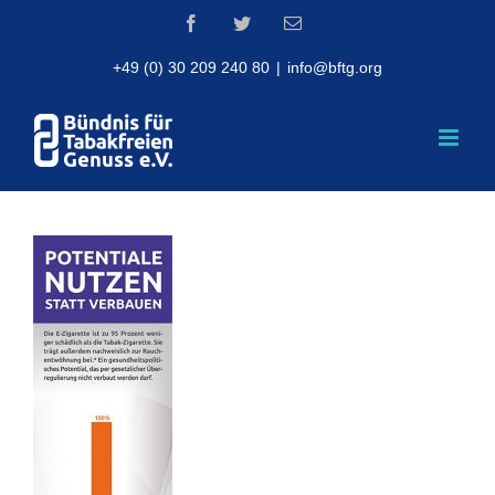
Skip
Facebook
Twitter
Email
to
content
+49 (0) 30 209 240 80
|
info@bftg.org