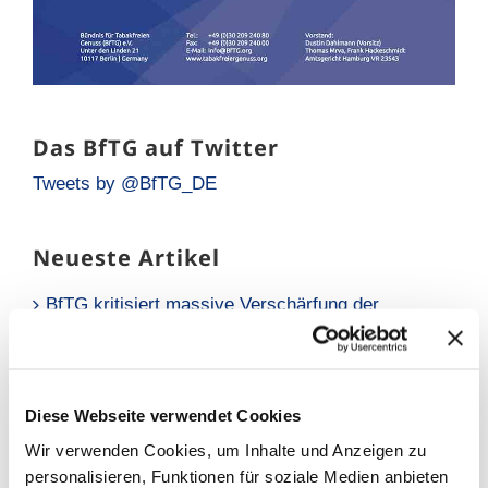
Das BfTG auf Twitter
Tweets by @BfTG_DE
Neueste Artikel
BfTG kritisiert massive Verschärfung der
Liquidsteuer: Gesundheitspolitisch falsches
Signal für Millionen Raucher
Neue Analyse: Falsche Risikowahrnehmung hält
Diese Webseite verwendet Cookies
Raucher vom Umstieg ab
Wir verwenden Cookies, um Inhalte und Anzeigen zu
BfTG zum Referentenentwurf des
personalisieren, Funktionen für soziale Medien anbieten
Tabaksteuergesetzes: Moderate Erhöhung löst