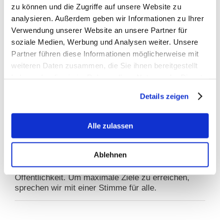
zu können und die Zugriffe auf unsere Website zu
Grundproblem nicht – Kritik an
analysieren. Außerdem geben wir Informationen zu Ihrer
Stellungnahmefrist
Verwendung unserer Website an unsere Partner für
soziale Medien, Werbung und Analysen weiter. Unsere
Partner führen diese Informationen möglicherweise mit
Warum BfTG?
weiteren Daten zusammen, die Sie ihnen bereitgestellt
haben oder die sie im Rahmen Ihrer Nutzung der Dienste
GEMEINSAM STARK
gesammelt haben.
Details zeigen
INFORMATIONEN
EINE STIMME
Alle zulassen
Gezielte Ansprache: Das BfTG vertritt die
Ablehnen
Interessen der gesamten Branche im Dialog mit
politischen Entscheidern und gegenüber der
Öffentlichkeit. Um maximale Ziele zu erreichen,
sprechen wir mit einer Stimme für alle.