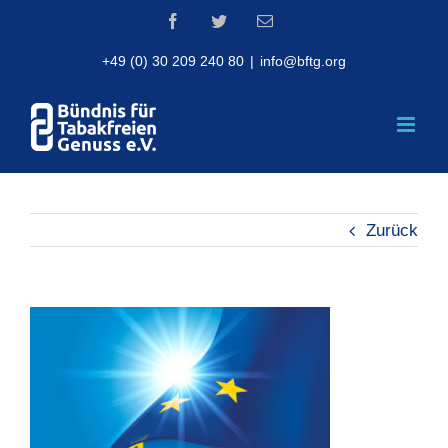
Skip
Facebook
Twitter
Email
to
content
+49 (0) 30 209 240 80
|
info@bftg.org
Zurück