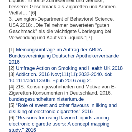
Liquids: Erhöhte Zufriedenheit und Genuss,
besserer Geschmack als Zigaretten und Aromen-
Vielfalt…”[6]
3. Lexington-Department of Behavioral Science,
USA 2018: „Die Teilnehmer bewerteten “guten
Geschmack” als die wichtigste Überlegung bei
Verwendung und Kauf von Liquids.“[7]
[1]
Meinungsumfrage im Auftrag der ABDA –
Bundesvereinigung Deutscher Apothekerverbände
2016
[2]
Umfrage Action on Smoking and Health UK 2018
[3]
Addiction. 2016 Nov;111(11):2032-2040. doi:
10.1111/add.13506. Epub 2016 Aug 21
[4] ZIS: Konsumgewohnheiten und Motive von E-
Zigaretten-Konsumenten in Deutschland, 2016,
bundesgesundheitsministerium.de
[5]
“Role of sweet and other flavours in liking and
disliking of electronic cigarettes” 2016
[6]
“Reasons for using flavored liquids among
electronic cigarette users: A concept mapping
study.” 2016