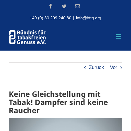
Skip
Facebook
Twitter
Email
to
content
+49 (0) 30 209 240 80
|
info@bftg.org
Zurück
Vor
Keine Gleichstellung mit
Tabak! Dampfer sind keine
Raucher