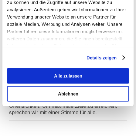
zu können und die Zugriffe auf unsere Website zu
Grundproblem nicht – Kritik an
Stellungnahmefrist
analysieren. Außerdem geben wir Informationen zu Ihrer
Verwendung unserer Website an unsere Partner für
soziale Medien, Werbung und Analysen weiter. Unsere
Partner führen diese Informationen möglicherweise mit
Warum BfTG?
weiteren Daten zusammen, die Sie ihnen bereitgestellt
GEMEINSAM STARK
haben oder die sie im Rahmen Ihrer Nutzung der Dienste
gesammelt haben.
Details zeigen
INFORMATIONEN
EINE STIMME
Alle zulassen
Gezielte Ansprache: Das BfTG vertritt die
Interessen der gesamten Branche im Dialog mit
Ablehnen
politischen Entscheidern und gegenüber der
Öffentlichkeit. Um maximale Ziele zu erreichen,
sprechen wir mit einer Stimme für alle.