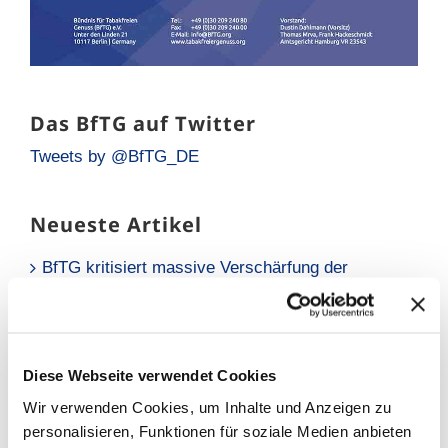
Das BfTG auf Twitter
Tweets by @BfTG_DE
Neueste Artikel
BfTG kritisiert massive Verschärfung der
Liquidsteuer: Gesundheitspolitisch falsches
Signal für Millionen Raucher
Neue Analyse: Falsche Risikowahrnehmung hält
Raucher vom Umstieg ab
Diese Webseite verwendet Cookies
Wir verwenden Cookies, um Inhalte und Anzeigen zu
BfTG zum Referentenentwurf des
personalisieren, Funktionen für soziale Medien anbieten
Tabaksteuergesetzes: Moderate Erhöhung löst