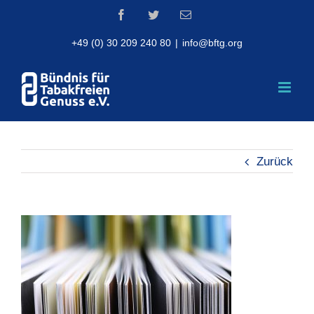
Skip
Facebook
Twitter
Email
to
content
+49 (0) 30 209 240 80
|
info@bftg.org
Zurück