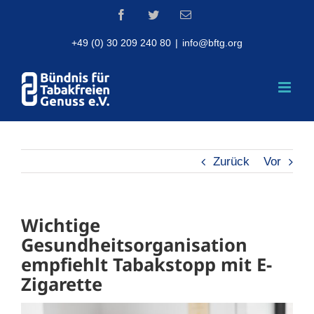
Skip
Facebook
Twitter
Email
to
content
+49 (0) 30 209 240 80
|
info@bftg.org
Zurück
Vor
Wichtige
Gesundheitsorganisation
empfiehlt Tabakstopp mit E-
Zigarette