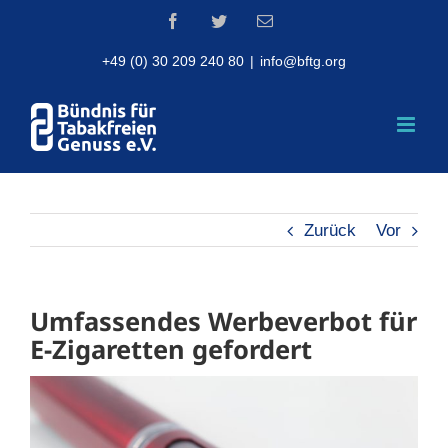
Skip
Facebook
Twitter
Email
to
content
+49 (0) 30 209 240 80
|
info@bftg.org
Zurück
Vor
Umfassendes Werbeverbot für
E-Zigaretten gefordert