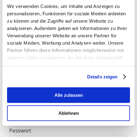
Wir verwenden Cookies, um Inhalte und Anzeigen zu
personalisieren, Funktionen für soziale Medien anbieten
zu können und die Zugriffe auf unsere Website zu
analysieren. Außerdem geben wir Informationen zu Ihrer
BfTG kritisiert
Neue Analyse:
Verwendung unserer Website an unsere Partner für
massive
Falsche
Verschärfung
Risikowahrnehmun
soziale Medien, Werbung und Analysen weiter. Unsere
der Liquidsteuer:
hält Raucher
Partner führen diese Informationen möglicherweise mit
Gesundheitspolitisch
vom Umstieg ab
weiteren Daten zusammen, die Sie ihnen bereitgestellt
falsches Signal
06.07.2026
haben oder die sie im Rahmen Ihrer Nutzung der Dienste
für Millionen
gesammelt haben.
Raucher
Details zeigen
15.07.2026
Alle zulassen
Benutzername
Ablehnen
Passwort