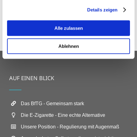
politischen Entscheidern und gegenüber der
gesammelt haben.
Details zeigen
Öffentlichkeit. Um maximale Ziele zu erreichen,
sprechen wir mit einer Stimme für alle.
Alle zulassen
Ablehnen
AUF EINEN BLICK
Das BfTG - Gemeinsam stark
Die E-Zigarette - Eine echte Alternative
Unsere Position - Regulierung mit Augenmaß