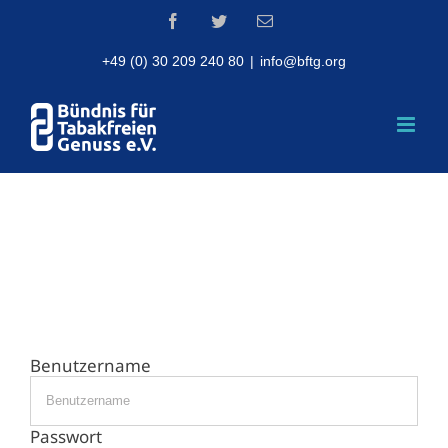
Skip
Facebook
Twitter
Email
to
content
+49 (0) 30 209 240 80
|
info@bftg.org
Benutzername
Passwort