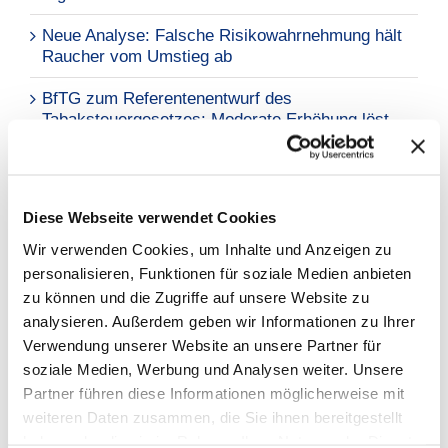
Neue Analyse: Falsche Risikowahrnehmung hält
Raucher vom Umstieg ab
BfTG zum Referentenentwurf des
Tabaksteuergesetzes: Moderate Erhöhung löst
Grundproblem nicht – Kritik an
Stellungnahmefrist
Diese Webseite verwendet Cookies
Warum BfTG?
Wir verwenden Cookies, um Inhalte und Anzeigen zu
personalisieren, Funktionen für soziale Medien anbieten
GEMEINSAM STARK
zu können und die Zugriffe auf unsere Website zu
analysieren. Außerdem geben wir Informationen zu Ihrer
INFORMATIONEN
Verwendung unserer Website an unsere Partner für
soziale Medien, Werbung und Analysen weiter. Unsere
EINE STIMME
Partner führen diese Informationen möglicherweise mit
weiteren Daten zusammen, die Sie ihnen bereitgestellt
Gezielte Ansprache: Das BfTG vertritt die
Interessen der gesamten Branche im Dialog mit
haben oder die sie im Rahmen Ihrer Nutzung der Dienste