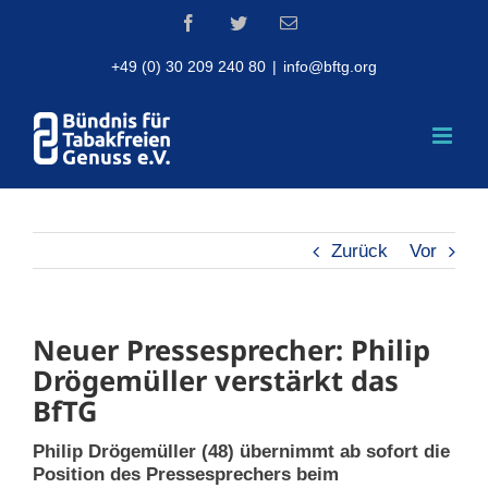
Skip
Facebook
Twitter
Email
to
content
+49 (0) 30 209 240 80
|
info@bftg.org
Zurück
Vor
Neuer Pressesprecher: Philip
Drögemüller verstärkt das
BfTG
Philip Drögemüller (48) übernimmt ab sofort die
Position des Pressesprechers beim