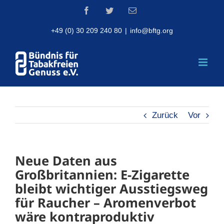
Skip
Facebook
Twitter
Email
to
content
+49 (0) 30 209 240 80
|
info@bftg.org
Zurück
Vor
Neue Daten aus
Großbritannien: E-Zigarette
bleibt wichtiger Ausstiegsweg
für Raucher – Aromenverbot
wäre kontraproduktiv