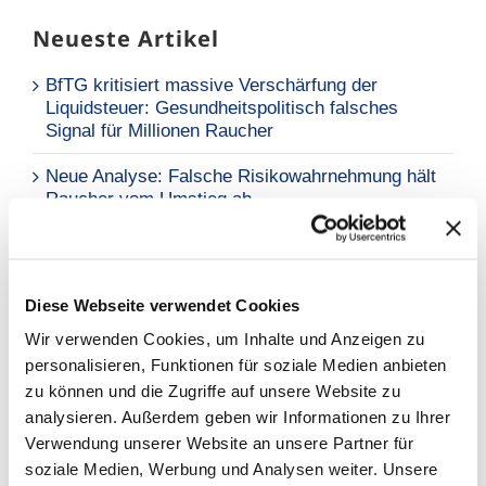
Neueste Artikel
BfTG kritisiert massive Verschärfung der
Liquidsteuer: Gesundheitspolitisch falsches
Signal für Millionen Raucher
Neue Analyse: Falsche Risikowahrnehmung hält
Raucher vom Umstieg ab
BfTG zum Referentenentwurf des
Tabaksteuergesetzes: Moderate Erhöhung löst
Grundproblem nicht – Kritik an
Diese Webseite verwendet Cookies
Stellungnahmefrist
Wir verwenden Cookies, um Inhalte und Anzeigen zu
personalisieren, Funktionen für soziale Medien anbieten
zu können und die Zugriffe auf unsere Website zu
Warum BfTG?
analysieren. Außerdem geben wir Informationen zu Ihrer
GEMEINSAM STARK
Verwendung unserer Website an unsere Partner für
soziale Medien, Werbung und Analysen weiter. Unsere