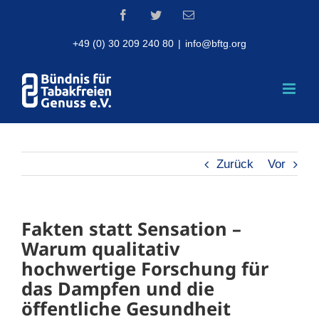
Skip
Facebook
Twitter
Email
to
content
+49 (0) 30 209 240 80
|
info@bftg.org
Zurück
Vor
Fakten statt Sensation –
Warum qualitativ
hochwertige Forschung für
das Dampfen und die
öffentliche Gesundheit