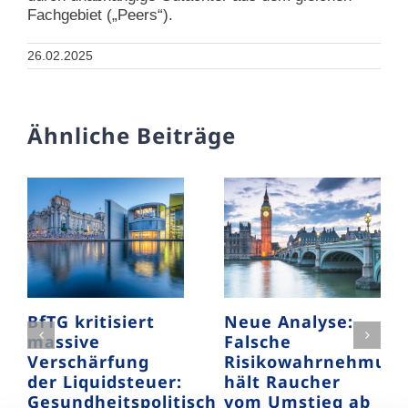
Fachgebiet („Peers“).
26.02.2025
Ähnliche Beiträge
BfTG kritisiert
Neue Analyse:
massive
Falsche
Verschärfung
Risikowahrnehmun
der Liquidsteuer:
hält Raucher
Gesundheitspolitisch
vom Umstieg ab