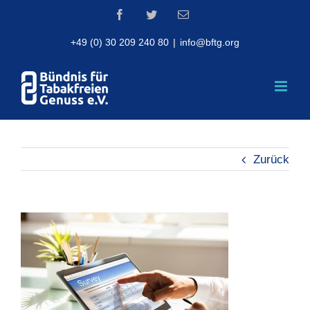
Skip
Facebook
Twitter
Email
to
content
+49 (0) 30 209 240 80
|
info@bftg.org
Zurück