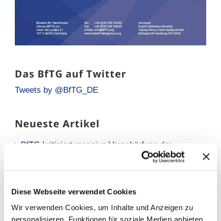
Das BfTG auf Twitter
Tweets by @BfTG_DE
Neueste Artikel
BfTG kritisiert massive Verschärfung der
Liquidsteuer: Gesundheitspolitisch falsches
Signal für Millionen Raucher
Neue Analyse: Falsche Risikowahrnehmung hält
Diese Webseite verwendet Cookies
Raucher vom Umstieg ab
Wir verwenden Cookies, um Inhalte und Anzeigen zu
BfTG zum Referentenentwurf des
personalisieren, Funktionen für soziale Medien anbieten