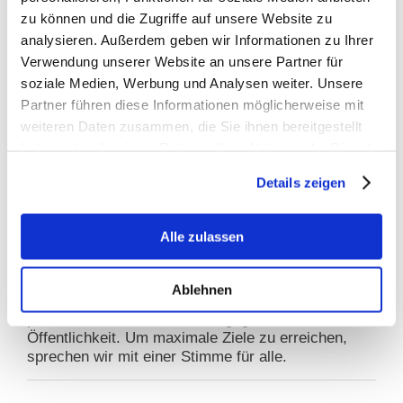
Tabaksteuergesetzes: Moderate Erhöhung löst
zu können und die Zugriffe auf unsere Website zu
Grundproblem nicht – Kritik an
analysieren. Außerdem geben wir Informationen zu Ihrer
Stellungnahmefrist
Verwendung unserer Website an unsere Partner für
soziale Medien, Werbung und Analysen weiter. Unsere
Partner führen diese Informationen möglicherweise mit
Warum BfTG?
weiteren Daten zusammen, die Sie ihnen bereitgestellt
haben oder die sie im Rahmen Ihrer Nutzung der Dienste
GEMEINSAM STARK
gesammelt haben.
Details zeigen
INFORMATIONEN
Alle zulassen
EINE STIMME
Gezielte Ansprache: Das BfTG vertritt die
Ablehnen
Interessen der gesamten Branche im Dialog mit
politischen Entscheidern und gegenüber der
Öffentlichkeit. Um maximale Ziele zu erreichen,
sprechen wir mit einer Stimme für alle.