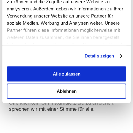
Grundproblem nicht – Kritik an
zu können und die Zugriffe auf unsere Website zu
Stellungnahmefrist
analysieren. Außerdem geben wir Informationen zu Ihrer
Verwendung unserer Website an unsere Partner für
soziale Medien, Werbung und Analysen weiter. Unsere
Warum BfTG?
Partner führen diese Informationen möglicherweise mit
weiteren Daten zusammen, die Sie ihnen bereitgestellt
GEMEINSAM STARK
haben oder die sie im Rahmen Ihrer Nutzung der Dienste
gesammelt haben.
Details zeigen
INFORMATIONEN
EINE STIMME
Alle zulassen
Gezielte Ansprache: Das BfTG vertritt die
Interessen der gesamten Branche im Dialog mit
Ablehnen
politischen Entscheidern und gegenüber der
Öffentlichkeit. Um maximale Ziele zu erreichen,
sprechen wir mit einer Stimme für alle.