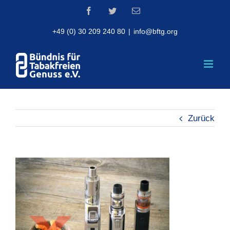
Skip
Facebook
Twitter
Email
to
content
+49 (0) 30 209 240 80
|
info@bftg.org
Zurück