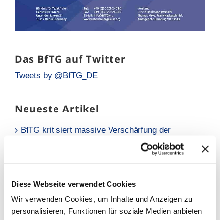
Das BfTG auf Twitter
Tweets by @BfTG_DE
Neueste Artikel
BfTG kritisiert massive Verschärfung der
Liquidsteuer: Gesundheitspolitisch falsches
Signal für Millionen Raucher
Neue Analyse: Falsche Risikowahrnehmung hält
Raucher vom Umstieg ab
Diese Webseite verwendet Cookies
Wir verwenden Cookies, um Inhalte und Anzeigen zu
BfTG zum Referentenentwurf des
personalisieren, Funktionen für soziale Medien anbieten
Tabaksteuergesetzes: Moderate Erhöhung löst