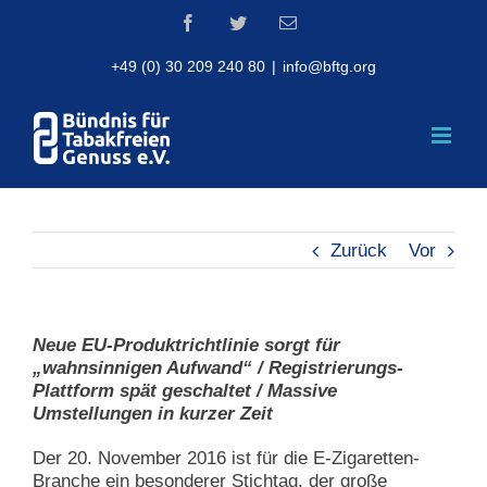
Skip
Facebook
Twitter
Email
to
content
+49 (0) 30 209 240 80
|
info@bftg.org
Zurück
Vor
Neue EU-Produktrichtlinie sorgt für
„wahnsinnigen Aufwand“ / Registrierungs-
Plattform spät geschaltet / Massive
Umstellungen in kurzer Zeit
Der 20. November 2016 ist für die E-Zigaretten-
Branche ein besonderer Stichtag, der große