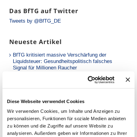
Das BfTG auf Twitter
Tweets by @BfTG_DE
Neueste Artikel
BfTG kritisiert massive Verschärfung der
Liquidsteuer: Gesundheitspolitisch falsches
Signal für Millionen Raucher
Neue Analyse: Falsche Risikowahrnehmung hält
Raucher vom Umstieg ab
BfTG zum Referentenentwurf des
Diese Webseite verwendet Cookies
Tabaksteuergesetzes: Moderate Erhöhung löst
Wir verwenden Cookies, um Inhalte und Anzeigen zu
Grundproblem nicht – Kritik an
personalisieren, Funktionen für soziale Medien anbieten
Stellungnahmefrist
zu können und die Zugriffe auf unsere Website zu
analysieren. Außerdem geben wir Informationen zu Ihrer