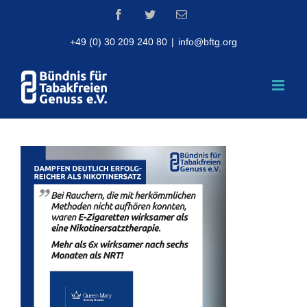
Skip
Facebook
Twitter
Email
to
content
+49 (0) 30 209 240 80
|
info@bftg.org