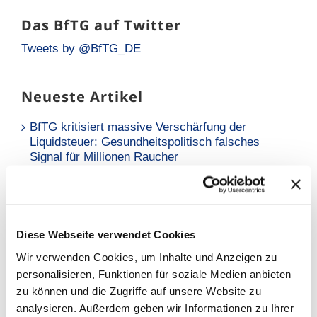
Das BfTG auf Twitter
Tweets by @BfTG_DE
Neueste Artikel
BfTG kritisiert massive Verschärfung der
Liquidsteuer: Gesundheitspolitisch falsches
Signal für Millionen Raucher
Neue Analyse: Falsche Risikowahrnehmung hält
Raucher vom Umstieg ab
BfTG zum Referentenentwurf des
Diese Webseite verwendet Cookies
Tabaksteuergesetzes: Moderate Erhöhung löst
Wir verwenden Cookies, um Inhalte und Anzeigen zu
Grundproblem nicht – Kritik an
personalisieren, Funktionen für soziale Medien anbieten
Stellungnahmefrist
zu können und die Zugriffe auf unsere Website zu
analysieren. Außerdem geben wir Informationen zu Ihrer