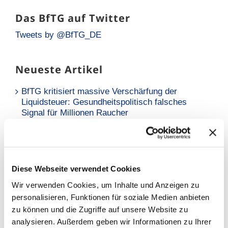
Das BfTG auf Twitter
Tweets by @BfTG_DE
Neueste Artikel
BfTG kritisiert massive Verschärfung der
Liquidsteuer: Gesundheitspolitisch falsches
Signal für Millionen Raucher
Neue Analyse: Falsche Risikowahrnehmung hält
Raucher vom Umstieg ab
BfTG zum Referentenentwurf des
Diese Webseite verwendet Cookies
Tabaksteuergesetzes: Moderate Erhöhung löst
Wir verwenden Cookies, um Inhalte und Anzeigen zu
Grundproblem nicht – Kritik an
personalisieren, Funktionen für soziale Medien anbieten
Stellungnahmefrist
zu können und die Zugriffe auf unsere Website zu
analysieren. Außerdem geben wir Informationen zu Ihrer