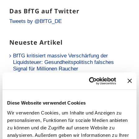
Das BfTG auf Twitter
Tweets by @BfTG_DE
Neueste Artikel
BfTG kritisiert massive Verschärfung der
Liquidsteuer: Gesundheitspolitisch falsches
Signal für Millionen Raucher
Neue Analyse: Falsche Risikowahrnehmung hält
Raucher vom Umstieg ab
BfTG zum Referentenentwurf des
Diese Webseite verwendet Cookies
Tabaksteuergesetzes: Moderate Erhöhung löst
Wir verwenden Cookies, um Inhalte und Anzeigen zu
Grundproblem nicht – Kritik an
personalisieren, Funktionen für soziale Medien anbieten
Stellungnahmefrist
zu können und die Zugriffe auf unsere Website zu
analysieren. Außerdem geben wir Informationen zu Ihrer