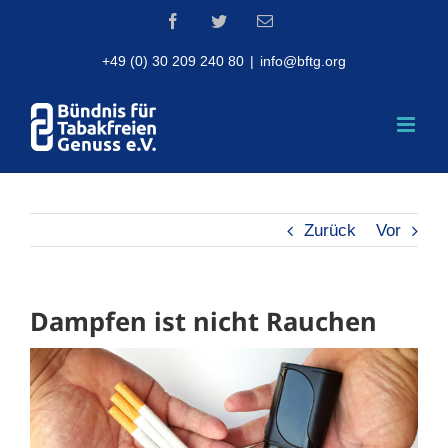
Skip
Facebook
Twitter
Email
to
content
+49 (0) 30 209 240 80
|
info@bftg.org
Zurück
Vor
Dampfen ist nicht Rauchen