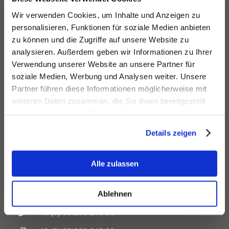
Jugendschutz - Selbstregulierung ist wichtig
Wir verwenden Cookies, um Inhalte und Anzeigen zu
News - Aktuelles aus der Branche
personalisieren, Funktionen für soziale Medien anbieten
zu können und die Zugriffe auf unsere Website zu
Mitglied werden - Warum es sich lohnt
analysieren. Außerdem geben wir Informationen zu Ihrer
Verwendung unserer Website an unsere Partner für
Mitgliederbereich
soziale Medien, Werbung und Analysen weiter. Unsere
Partner führen diese Informationen möglicherweise mit
weiteren Daten zusammen, die Sie ihnen bereitgestellt
haben oder die sie im Rahmen Ihrer Nutzung der Dienste
gesammelt haben.
KONTAKT
Details zeigen
Alle zulassen
Bündnis für Tabakfreien Genuss e.V.
Unter den Linden 21, D-10117 Berlin
Ablehnen
+49 (0) 30 209 240 80