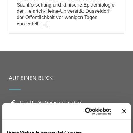
Suchtforschung und klinische Epidemiologie
der Heinrich-Heine-Universität Düsseldorf
der Öffentlichkeit vor wenigen Tagen
vorgestellt [...]
AUF EINEN BLICK
Das BfTG - Gemeinsam stark
Die E-Zigarette - Eine echte Alternative
Unsere Position - Regulierung mit Augenmaß
Diese Webseite verwendet Cookies