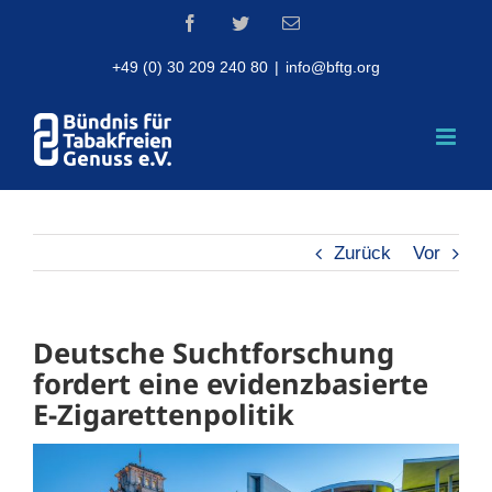
Skip
Facebook
Twitter
Email
to
content
+49 (0) 30 209 240 80
|
info@bftg.org
Zurück
Vor
Deutsche Suchtforschung
fordert eine evidenzbasierte
E-Zigarettenpolitik