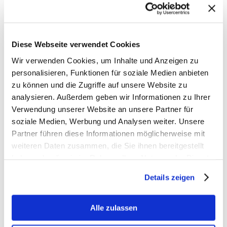
05.07.2019
Ähnliche Beiträge
Diese Webseite verwendet Cookies
Wir verwenden Cookies, um Inhalte und Anzeigen zu
personalisieren, Funktionen für soziale Medien anbieten
zu können und die Zugriffe auf unsere Website zu
analysieren. Außerdem geben wir Informationen zu Ihrer
Verwendung unserer Website an unsere Partner für
soziale Medien, Werbung und Analysen weiter. Unsere
Partner führen diese Informationen möglicherweise mit
weiteren Daten zusammen, die Sie ihnen bereitgestellt
BfTG kritisiert
Neue Analyse:
haben oder die sie im Rahmen Ihrer Nutzung der Dienste
massive
Falsche
gesammelt haben.
Verschärfung
Risikowahrnehmun
Details zeigen
der Liquidsteuer:
hält Raucher
Gesundheitspolitisch
vom Umstieg ab
falsches Signal
06.07.2026
Alle zulassen
für Millionen